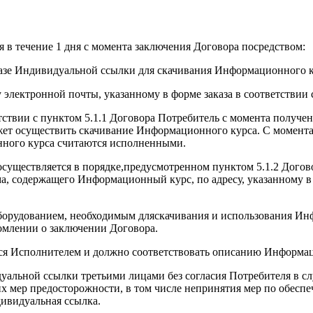
 в течение 1 дня с момента заключения Договора посредством:
казе Индивидуальной ссылки для скачивания Информационного к
 электронной почты, указанному в форме заказа в соответствии 
тствии с пунктом 5.1.1 Договора Потребитель с момента получ
жет осуществить скачивание Информационного курса. С момент
нного курса считаются исполненными.
 осуществляется в порядке,предусмотренном пунктом 5.1.2 Дого
, содержащего Информационный курс, по адресу, указанному в ф
 оборудованием, необходимым дляскачивания и использования 
омлении о заключении Договора.
ся Исполнителем и должно соответствовать описанию Информац
уальной ссылки третьими лицами без согласия Потребителя в сл
х мер предосторожности, в том числе непринятия мер по обесп
ивидуальная ссылка.