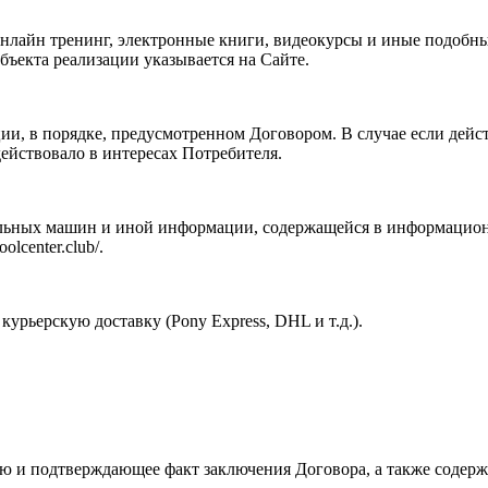
нлайн тренинг, электронные книги, видеокурсы и иные подоб
ъекта реализации указывается на Сайте.
и, в порядке, предусмотренном Договором. В случае если дейст
действовало в интересах Потребителя.
ьных машин и иной информации, содержащейся в информационно
olcenter.club/.
рьерскую доставку (Pony Express, DHL и т.д.).
ю и подтверждающее факт заключения Договора, а также содер