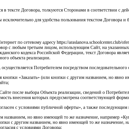
я в тексте Договора, толкуются Сторонами в соответствии с д
ы исключительно для удобства пользования текстом Договора и 
тернет по сетевому адресу https://araslanova.schoolcenter.club/o
вор с любым третьим лицом, использующим Сайт, на указанных в
жданского кодекса Российской Федерации, текст Договора являе
ного объекта реализации.
ра, осуществляется Потребителем посредством последовательног
я кнопки «Заказать» (или кнопки с другим названием, но явно 
айта;
на Сайте после выбора Объекта реализации, сведений о Потребите
имость внесения которых предусмотрена соответствующей формой
согласен с условиями публичной оферты», а также последую
гим названием, но явно имеющей то же назначение, например «Ку
нопки с другим названием, но явно имеющей то же назначение, н
огласия с условиями Договора;