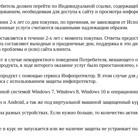
битель должен перейти по Индивидуальной ссылке, содержащейс
удованием, необходимым для доступа к сайту и просмотра инфор
ечении 2-х лет со дня покупки, по причинам, не зависящим от Исп
ионные услуги считаются оказанными надлежащим образом.
ставляется в течение 2-х лет с момента покупки. Ответы предоста
а составляют выходные и праздничные дни, поддержка в эти дни
 проблемы и (или) сайта клиента.
уг в случае некорректного поведения Потребителя, мешающего о
родукта, в ходе которого оказание услуг было приостановлено, 
продукт с помощью сервиса Инфопротектор. В этом случае для 
са с использованием защиты инфопротектор.
онной системой Windows 7, Windows 8, Windows 10 и операционн
os и Android, а так же под виртуальной машиной защищенный курс
а на разных устройствах. Если нужно больше, то количество акт
те и курс не запускается или же наличие защиты не устраивает по