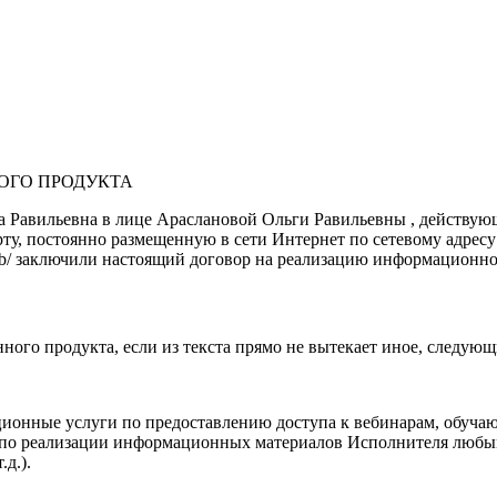
ОГО ПРОДУКТА
Равильевна в лице Араслановой Ольги Равильевны , действующ
, постоянно размещенную в сети Интернет по сетевому адресу https
er.club/ заключили настоящий договор на реализацию информацио
ного продукта, если из текста прямо не вытекает иное, следующ
онные услуги по предоставлению доступа к вебинарам, обуча
и по реализации информационных материалов Исполнителя любы
д.).