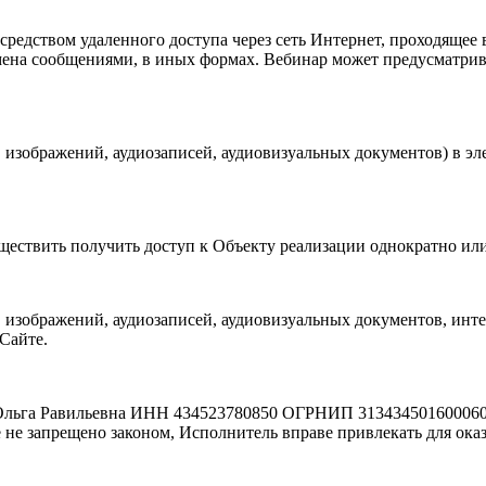
редством удаленного доступа через сеть Интернет, проходящее
мена сообщениями, в иных формах. Вебинар может предусматрив
 изображений, аудиозаписей, аудиовизуальных документов) в э
ществить получить доступ к Объекту реализации однократно или
изображений, аудиозаписей, аудиовизуальных документов, инте
Сайте.
ьга Равильевна ИНН 434523780850 ОГРНИП 313434501600060, а
ое не запрещено законом, Исполнитель вправе привлекать для ок